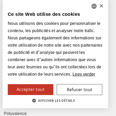
×
Parquetvinyl est une marque de:
Ce site Web utilise des cookies
DUTCH
Nous utilisons des cookies pour personnaliser le
FRENCH
contenu, les publicités et analyser notre trafic.
ENGLISH
Nous partageons également des informations sur
votre utilisation de notre site avec nos partenaires
Lamett Europe SA
POLISH
de publicité et d"analyse qui peuvent les
Ter Donkt 2
GERMAN
combiner avec d"autres informations que vous
8540 Deerlijk
leur avez fournies ou qu"ils ont collectées lors de
SPANISH
Belgique
votre utilisation de leurs services.
Lees verder
ITALIAN
Accepter tout
Refuser tout
Pourquoi Parquetvinyl?
SWEDISH
Pose facile
AFFICHER LES DÉTAILS
FINNISH
Entretien simple
CZECH
Polyvalence