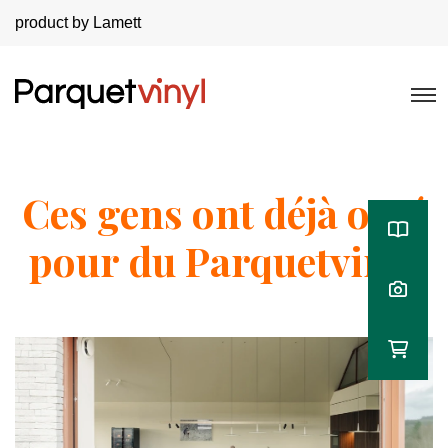
product by Lamett
Ces gens ont déjà opté
pour du Parquetvinyl