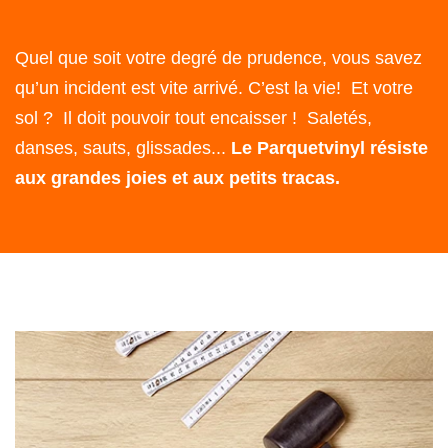
Quel que soit votre degré de prudence, vous savez
qu’un incident est vite arrivé. C’est la vie! Et votre
sol ? Il doit pouvoir tout encaisser ! Saletés,
danses, sauts, glissades...
Le Parquetvinyl résiste
aux grandes joies et aux petits tracas.