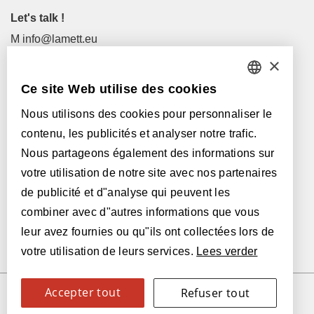
Let's talk !
M
info@lamett.eu
T
+32 56 77 45 15
×
Ce site Web utilise des cookies
Visitez-nous !
DUTCH
Revendeurs
Nous utilisons des cookies pour personnaliser le
FRENCH
contenu, les publicités et analyser notre trafic.
ENGLISH
Avec le soutien de:
Nous partageons également des informations sur
votre utilisation de notre site avec nos partenaires
POLISH
de publicité et d"analyse qui peuvent les
GERMAN
combiner avec d"autres informations que vous
leur avez fournies ou qu"ils ont collectées lors de
SPANISH
votre utilisation de leurs services.
Lees verder
ITALIAN
Accepter tout
Refuser tout
SWEDISH
© 2026 Parquetvinyl