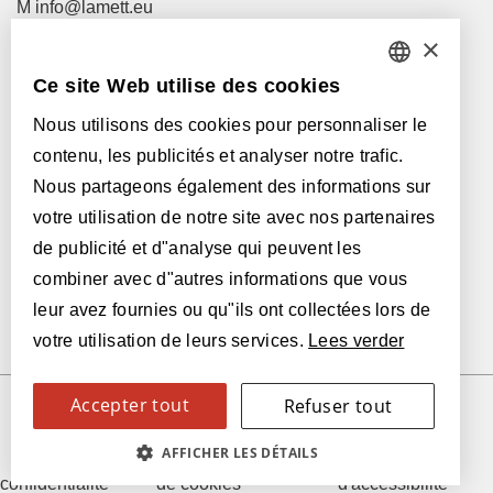
M
info@lamett.eu
T
+32 56 77 45 15
×
Ce site Web utilise des cookies
Visitez-nous !
DUTCH
Revendeurs
Nous utilisons des cookies pour personnaliser le
FRENCH
contenu, les publicités et analyser notre trafic.
ENGLISH
Avec le soutien de:
Nous partageons également des informations sur
votre utilisation de notre site avec nos partenaires
POLISH
de publicité et d"analyse qui peuvent les
GERMAN
combiner avec d"autres informations que vous
leur avez fournies ou qu"ils ont collectées lors de
SPANISH
votre utilisation de leurs services.
Lees verder
ITALIAN
Accepter tout
Refuser tout
SWEDISH
© 2026 Parquetvinyl
Politique de
Politique en matière
Déclaration
AFFICHER LES DÉTAILS
FINNISH
confidentialité
de cookies
d'accessibilité