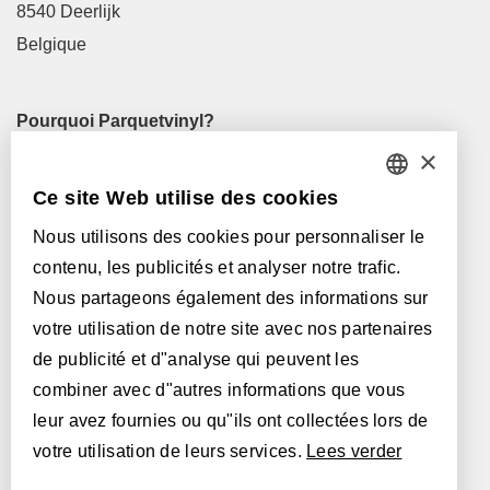
8540 Deerlijk
Belgique
Pourquoi Parquetvinyl?
×
Pose facile
Entretien simple
Ce site Web utilise des cookies
DUTCH
Polyvalence
Nous utilisons des cookies pour personnaliser le
FRENCH
contenu, les publicités et analyser notre trafic.
Liens pratiques
ENGLISH
Nous partageons également des informations sur
Revendeurs
votre utilisation de notre site avec nos partenaires
POLISH
Questions fréquentes
de publicité et d"analyse qui peuvent les
Téléchargements
GERMAN
combiner avec d"autres informations que vous
Conditions générales (de vente)
leur avez fournies ou qu"ils ont collectées lors de
SPANISH
votre utilisation de leurs services.
Lees verder
Let's talk !
ITALIAN