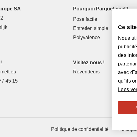
urope SA
Pourquoi Parquetvinyl?
 2
Pose facile
Ce sit
lijk
Entretien simple
Polyvalence
Nous uti
publicit
des info
!
Visitez-nous !
partenai
mett.eu
Revendeurs
avec d"a
77 45 15
qu"ils on
Lees ve
Politique de confidentialité
Politiqu