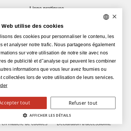
Liens pratiques
×
Revendeurs
e Web utilise des cookies
Questions fréquentes
DUTCH
Téléchargements
lisons des cookies pour personnaliser le contenu, les
FRENCH
Conditions générales (de vente)
és et analyser notre trafic. Nous partageons également
ENGLISH
rmations sur votre utilisation de notre site avec nos
Avec le soutien de:
res de publicité et d"analyse qui peuvent les combiner
POLISH
utres informations que vous leur avez fournies ou
GERMAN
t collectées lors de votre utilisation de leurs services.
rder
SPANISH
ITALIAN
Accepter tout
Refuser tout
SWEDISH
AFFICHER LES DÉTAILS
e en matière de cookies
Déclaration d'accessibilité
FINNISH