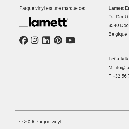
Parquetvinyl est une marque de:
Lamett E
Ter Donkt
8540 Deer
Belgique
Let's talk 
M
info@la
T
+32 56 
© 2026 Parquetvinyl