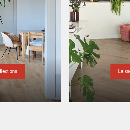
lections
Laiss