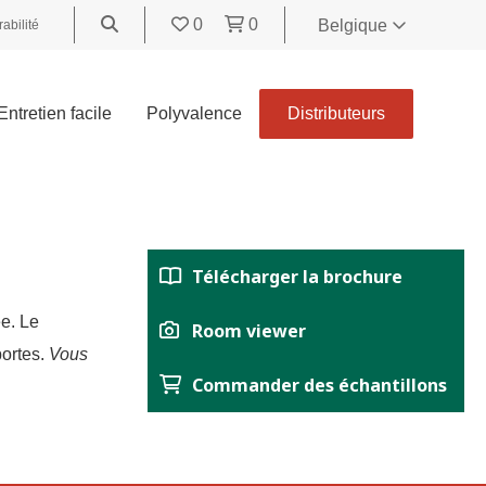
0
0
Belgique
abilité
World
United
Entretien facile
Polyvalence
Distributeurs
Kingdom
Polski
België
Belgique
Nederland
Télécharger la brochure
Français
Deutsch
e. Le
Room viewer
Español
portes.
Vous
Commander des échantillons
Italiano
Svenska
Suomi
Čeština