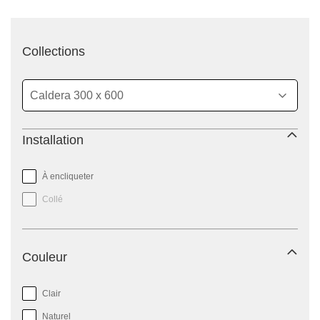
filtre
Collections
Installation
À encliqueter
Collé
Couleur
Clair
Naturel