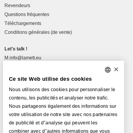
Revendeurs
Questions fréquentes
Téléchargements
Conditions générales (de vente)
Let's talk !
M
info@lamett.eu
T
+32 56 77 45 15
×
Ce site Web utilise des cookies
Visitez-nous !
DUTCH
Revendeurs
Nous utilisons des cookies pour personnaliser le
FRENCH
contenu, les publicités et analyser notre trafic.
ENGLISH
Avec le soutien de:
Nous partageons également des informations sur
votre utilisation de notre site avec nos partenaires
POLISH
de publicité et d"analyse qui peuvent les
GERMAN
combiner avec d"autres informations que vous