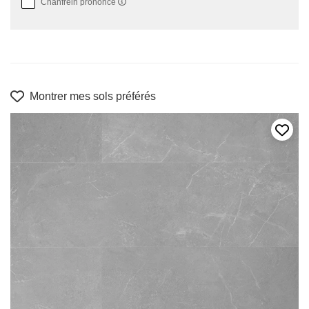
Chanfrein prononcé
Montrer mes sols préférés
Ajout