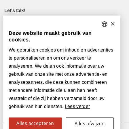
Let's talk!
M
info@lamett.eu
×
T
+32 56 77 45 15
Deze website maakt gebruik van
DUTCH
cookies.
Let's meet!
FRENCH
Maak een afspraak in onze showroom
We gebruiken cookies om inhoud en advertenties
te personaliseren en om ons verkeer te
Onze verkooppunten
ENGLISH
analyseren. We delen ook informatie over uw
POLISH
gebruik van onze site met onze advertentie- en
Met de steun van:
analysepartners, die deze kunnen combineren
GERMAN
met andere informatie die u aan hen heeft
SPANISH
verstrekt of die zij hebben verzameld door uw
gebruik van hun diensten.
Lees verder
ITALIAN
SWEDISH
Alles accepteren
Alles afwijzen