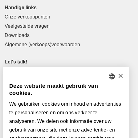
Handige links
Onze verkooppunten
Veelgestelde vragen
Downloads
Algemene (verkoops)voorwaarden
Let's talk!
M
info@lamett.eu
×
T
+32 56 77 45 15
Deze website maakt gebruik van
DUTCH
cookies.
Let's meet!
FRENCH
Maak een afspraak in onze showroom
We gebruiken cookies om inhoud en advertenties
te personaliseren en om ons verkeer te
Onze verkooppunten
ENGLISH
analyseren. We delen ook informatie over uw
POLISH
gebruik van onze site met onze advertentie- en
Met de steun van: