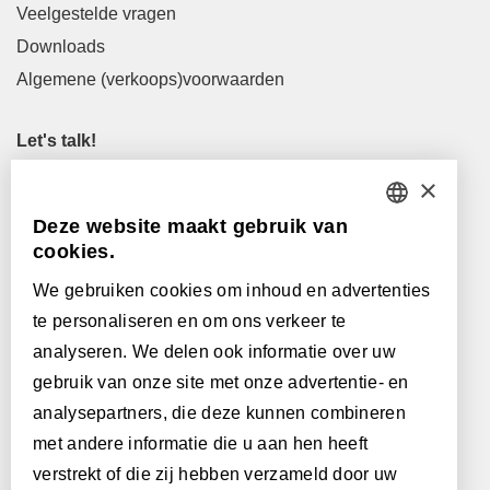
Veelgestelde vragen
Downloads
Algemene (verkoops)voorwaarden
Let's talk!
M
info@lamett.eu
×
T
+32 56 77 45 15
Deze website maakt gebruik van
DUTCH
cookies.
Let's meet!
FRENCH
Maak een afspraak in onze showroom
We gebruiken cookies om inhoud en advertenties
te personaliseren en om ons verkeer te
Onze verkooppunten
ENGLISH
analyseren. We delen ook informatie over uw
POLISH
gebruik van onze site met onze advertentie- en
Met de steun van:
analysepartners, die deze kunnen combineren
GERMAN
met andere informatie die u aan hen heeft
SPANISH
verstrekt of die zij hebben verzameld door uw