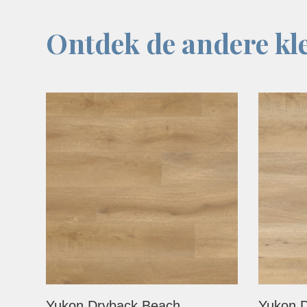
Ontdek de andere kle
Yukon Dryback Beach
Yukon D