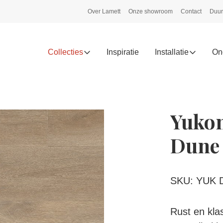
Over Lamett
Onze showroom
Contact
Duur
Collecties
Inspiratie
Installatie
On
Yukon
Dune
SKU: YUK 
Rust en klas