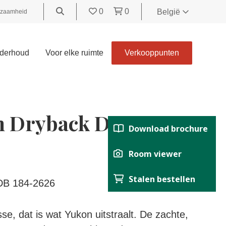
0
0
België
zaamheid
World
United
derhoud
Voor elke ruimte
Verkooppunten
Kingdom
Polski
België
Belgique
 Dryback Desert
Nederland
Download brochure
Français
Deutsch
Room viewer
Español
Stalen bestellen
Italiano
DB 184-2626
Svenska
Suomi
se, dat is wat Yukon uitstraalt. De zachte,
Čeština