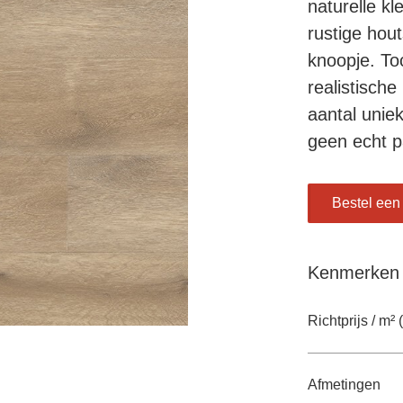
naturelle k
rustige hou
knoopje. To
realistische
aantal uniek
geen echt pa
Bestel een 
Kenmerken
Richtprijs / m² (
Afmetingen