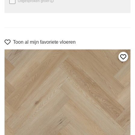
Uitgesproken groef
Toon al mijn favoriete vloeren
Voeg 