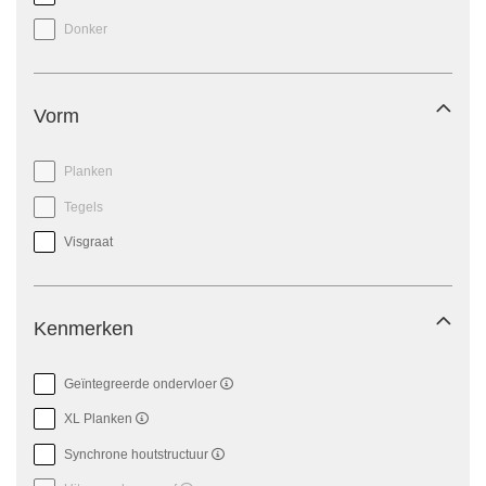
Donker
Vorm
Planken
Tegels
Visgraat
Kenmerken
Geïntegreerde ondervloer
XL Planken
Synchrone houtstructuur