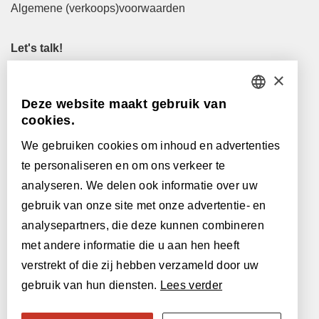
Algemene (verkoops)voorwaarden
Let's talk!
M
info@lamett.eu
×
T
+32 56 77 45 15
Deze website maakt gebruik van
DUTCH
cookies.
Let's meet!
FRENCH
Maak een afspraak in onze showroom
We gebruiken cookies om inhoud en advertenties
te personaliseren en om ons verkeer te
Onze verkooppunten
ENGLISH
analyseren. We delen ook informatie over uw
POLISH
gebruik van onze site met onze advertentie- en
Met de steun van:
analysepartners, die deze kunnen combineren
GERMAN
met andere informatie die u aan hen heeft
SPANISH
verstrekt of die zij hebben verzameld door uw
gebruik van hun diensten.
Lees verder
ITALIAN
SWEDISH