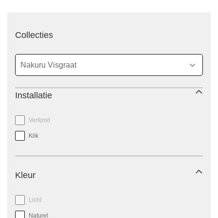
filter
Collecties
Installatie
Verlijmd
Klik
Kleur
Licht
Naturel