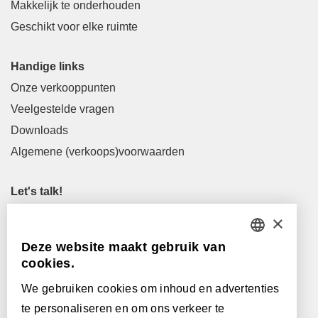
Makkelijk te onderhouden
Geschikt voor elke ruimte
Handige links
Onze verkooppunten
Veelgestelde vragen
Downloads
Algemene (verkoops)voorwaarden
Let's talk!
M
info@lamett.eu
×
T
+32 56 77 45 15
Deze website maakt gebruik van
DUTCH
cookies.
Let's meet!
FRENCH
Maak een afspraak in onze showroom
We gebruiken cookies om inhoud en advertenties
te personaliseren en om ons verkeer te
Onze verkooppunten
ENGLISH