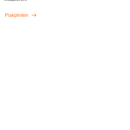
Plakplinten
screenreader.iframe link