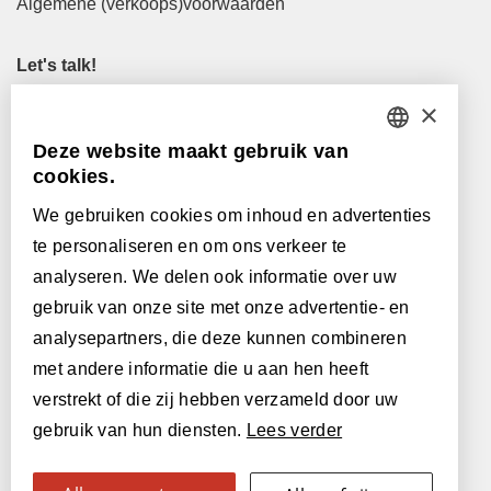
Algemene (verkoops)voorwaarden
Let's talk!
M
info@lamett.eu
×
T
+32 56 77 45 15
Deze website maakt gebruik van
DUTCH
cookies.
Let's meet!
FRENCH
Maak een afspraak in onze showroom
We gebruiken cookies om inhoud en advertenties
te personaliseren en om ons verkeer te
Onze verkooppunten
ENGLISH
analyseren. We delen ook informatie over uw
POLISH
gebruik van onze site met onze advertentie- en
Met de steun van:
analysepartners, die deze kunnen combineren
GERMAN
met andere informatie die u aan hen heeft
SPANISH
verstrekt of die zij hebben verzameld door uw
gebruik van hun diensten.
Lees verder
ITALIAN
SWEDISH