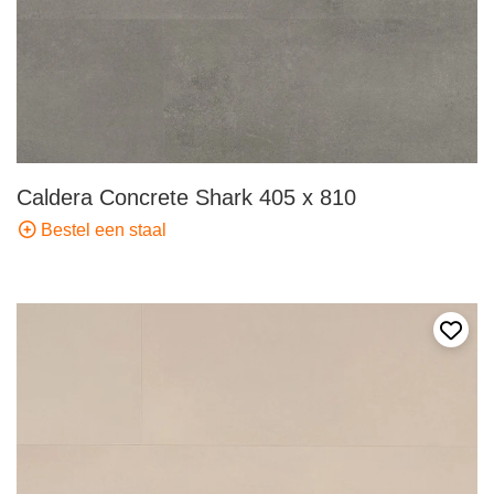
Caldera Concrete Shark 405 x 810
Bestel een staal
Voeg 