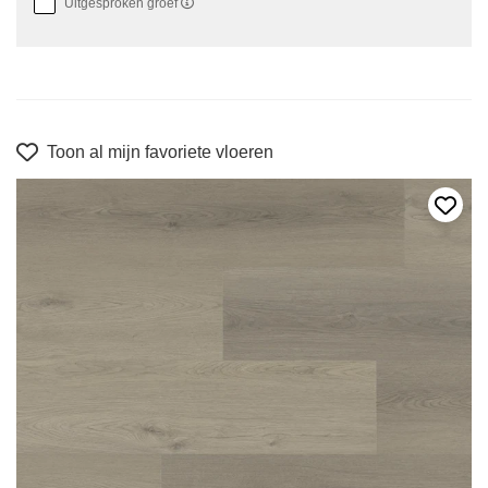
Uitgesproken groef
Toon al mijn favoriete vloeren
Voeg 