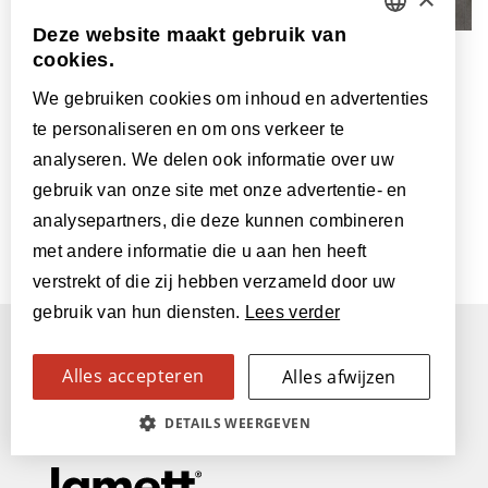
Deze website maakt gebruik van
DUTCH
cookies.
Caldera Stone 300 x 600
FRENCH
Bestel een staal
We gebruiken cookies om inhoud en advertenties
te personaliseren en om ons verkeer te
ENGLISH
analyseren. We delen ook informatie over uw
POLISH
gebruik van onze site met onze advertentie- en
analysepartners, die deze kunnen combineren
‹
1
2
3
›
GERMAN
met andere informatie die u aan hen heeft
SPANISH
verstrekt of die zij hebben verzameld door uw
gebruik van hun diensten.
Lees verder
ITALIAN
SWEDISH
Alles accepteren
Alles afwijzen
FINNISH
DETAILS WEERGEVEN
Parquetvinyl is een product van:
CZECH